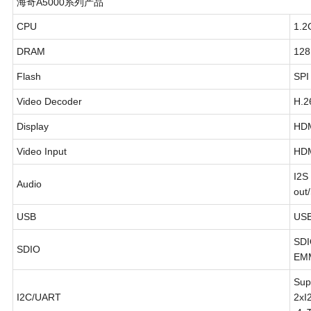
海奇A5000系列产品
CPU
1.2
DRAM
12
Flash
SPI
Video Decoder
H.2
Display
HD
Video Input
HDM
I2S
Audio
out
USB
USB
SDI
SDIO
EMM
Sup
I2C/UART
2xI