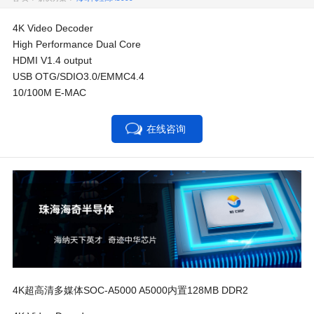
4K Video Decoder
High Performance Dual Core
HDMI V1.4 output
USB OTG/SDIO3.0/EMMC4.4
10/100M E-MAC
在线咨询
4K超高清多媒体SOC-A5000 A5000内置128MB DDR2