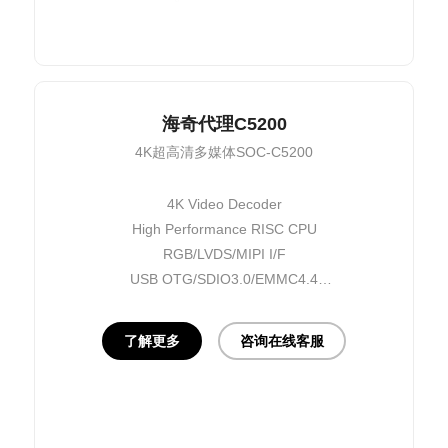
海奇代理C5200
4K超高清多媒体SOC-C5200
4K Video Decoder
High Performance RISC CPU
RGB/LVDS/MIPI I/F
USB OTG/SDIO3.0/EMMC4.4
10/100M E-MAC
HDMI input
了解更多
咨询在线客服