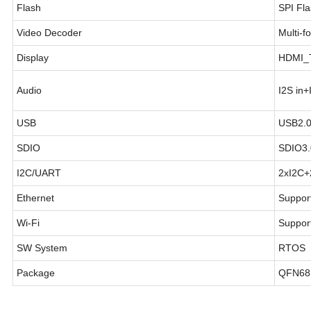
Flash
SPI Fl
Video Decoder
Multi-
Display
HDMI_
Audio
I2S in
USB
USB2.
SDIO
SDIO3
I2C/UART
2xI2C+
Ethernet
Suppor
Wi-Fi
Suppor
SW System
RTOS
Package
QFN68