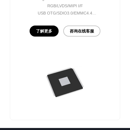
RGB/LVDS/MIPI I/F
USB OTG/SDIO3.0/EMMC4.4
10/100M E-MAC
HDMI input
了解更多
咨询在线客服