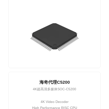
海奇代理C5200
4K超高清多媒体SOC-C5200
4K Video Decoder
High Performance RISC CPU