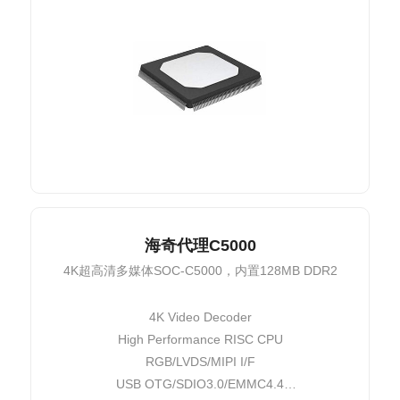
海奇代理C5000
4K超高清多媒体SOC-C5000，内置128MB DDR2
4K Video Decoder
High Performance RISC CPU
RGB/LVDS/MIPI I/F
USB OTG/SDIO3.0/EMMC4.4